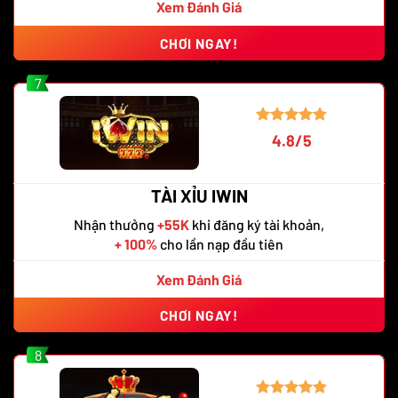
Xem Đánh Giá
CHƠI NGAY!
7
4.8/5
TÀI XỈU IWIN
Nhận thưởng
+55K
khi đăng ký tài khoản,
+ 100%
cho lần nạp đầu tiên
Xem Đánh Giá
CHƠI NGAY!
8