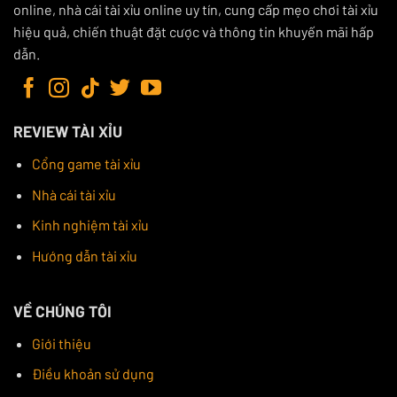
online, nhà cái tài xỉu online uy tín, cung cấp mẹo chơi tài xỉu
vụ chất lượng cao. Cổng game này mang đến một trải
hiệu quả, chiến thuật đặt cược và thông tin khuyến mãi hấp
nghiệm chơi tài xỉu trực tuyến hoàn hảo với tỷ lệ trả
dẫn.
thưởng cao cùng hệ thống bảo mật an toàn.
REVIEW TÀI XỈU
Cổng game tài xỉu
Nhà cái tài xỉu
Kinh nghiệm tài xỉu
Hướng dẫn tài xỉu
Hệ thống GO88 bắt mắt sở hữu nhiều trò chơi thú vị
VỀ CHÚNG TÔI
Ngoài ra, GO88 cung cấp nhiều chương trình khuyến
mãi hấp dẫn, đặc biệt là các ưu đãi dành riêng cho
Giới thiệu
thành viên mới. Giao diện người dùng thân thiện và tốc
Điều khoản sử dụng
độ load game nhanh chóng khiến người chơi cảm thấy