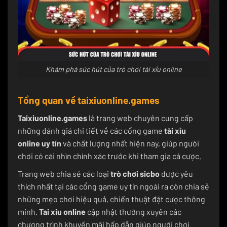
Khám phá sức hút của trò chơi tài xỉu online
Tổng quan về taixiuonline.games
Taixiuonline.games
là trang web chuyên cung cấp
những đánh giá chi tiết về các cổng game
tài xỉu
online uy tín
và chất lượng nhất hiện nay, giúp người
chơi có cái nhìn chính xác trước khi tham gia cá cược.
Trang web chia sẻ các loại
trò chơi sicbo
được yêu
thích nhất tại các cổng game uy tín ngoài ra còn chia sẻ
những mẹo chơi hiệu quả, chiến thuật đặt cược thông
minh.
Tai xiu online
cập nhật thường xuyên các
chương trình khuyến mãi hấp dẫn giúp người chơi