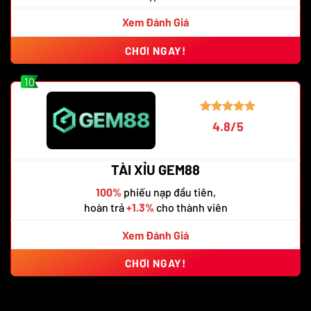
Xem Đánh Giá
CHƠI NGAY!
10
4.8/5
TÀI XỈU GEM88
100%
phiếu nạp đầu tiên,
hoàn trả
+1.3%
cho thành viên
Xem Đánh Giá
CHƠI NGAY!