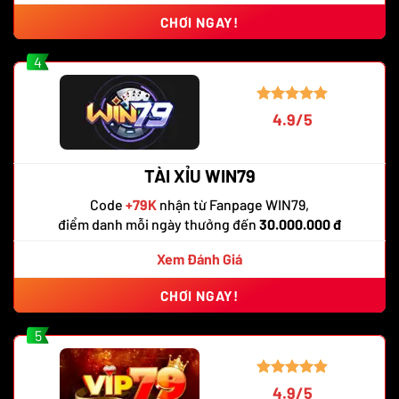
CHƠI NGAY!
4
4.9/5
TÀI XỈU WIN79
Code
+79K
nhận từ Fanpage WIN79,
điểm danh mỗi ngày thưởng đến
30.000.000 đ
Xem Đánh Giá
CHƠI NGAY!
5
4.9/5