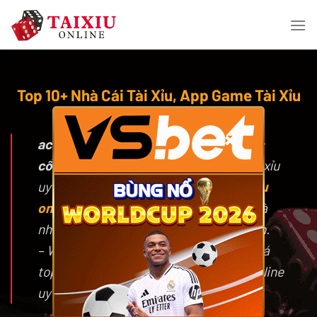
Skip
to
content
Top 10+ Nhà Cái Tài Xỉu, App Game Tài Xỉu
Online Uy Tín 12/2025
×
acetate.io
là trang chuyên đánh giá các
cổng game tài xỉu online
và nhà cái tài xỉu
uy tín, đồng thời chia sẻ mẹo chơi
tài xỉu
online
hiệu quả, chiến thuật đặt cược và
những chương trình khuyến mãi hấp dẫn.
– Website tổng hợp và cập nhật đánh giá
top 10 trang tài xỉu, app game tài xỉu online
uy tín nhất 2025.